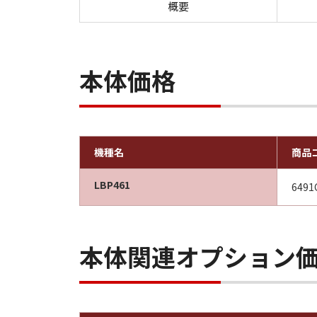
概要
本体価格
機種名
商品
LBP461
6491
本体関連オプション