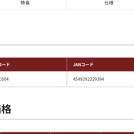
特長
仕様
コード
JANコード
C004
4549292229394
価格