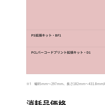
PS拡張キット・BF1
PCLバーコードプリント拡張キット・D1
幅85mm～297mm、長さ182mm～431.8m
※1
消耗品価格