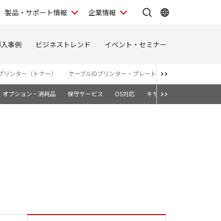
製品・サポート情報
企業情報
導入事例
ビジネストレンド
イベント・セミナー
プリンター（トナー）
ケーブルIDプリンター・プレート＆シートプリンター
オプション・消耗品
保守サービス
OS対応
キヤノン純正トナーカート