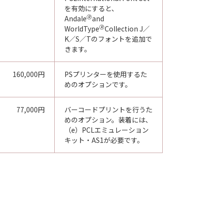
を有効にすると、
🄬
Andale
and
🄬
WorldType
Collection J／
K／S／Tのフォントを追加で
きます。
160,000円
PSプリンターを使用するた
めのオプションです。
77,000円
バーコードプリントを行うた
めのオプション。装着には、
（e）PCLエミュレーション
キット・AS1が必要です。