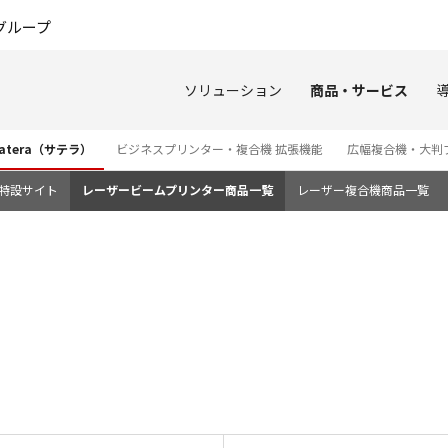
このページの本文へ
グループ
ソリューション
商品・サービス
tera（サテラ）
ビジネスプリンター・複合機 拡張機能
広幅複合機・大判
3i 特設サイト
レーザービームプリンター商品一覧
レーザー複合機商品一覧
価格表 LBP461