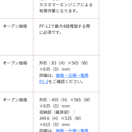
カスタマーエンジニアによる
有償作業となります。
オープン価格
PF-L1で最大4段増設する際
に必須です。
オープン価格
外形：83（H）×565（W）
×635（D）mm
詳細は、
価格・仕様一覧表
P1-2
をご確認ください。
オープン価格
外形：455（H）×565（W）
×635（D）mm
収納部（最狭部）：
349.6（H）×525（W）
×615（D）mm
詳細は、
価格・仕様一覧表