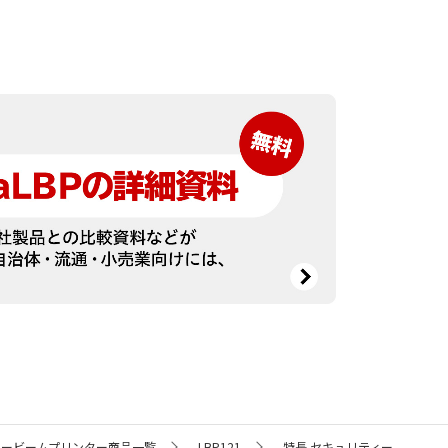
ザービームプリンター商品一覧
LBP121
特長 セキュリティー