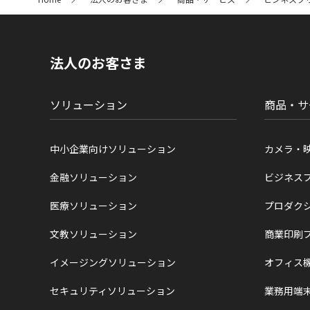
イ
ト
内
の
現
法人のお客さま
在
位
置
ソリューション
商品・サ
中小企業向けソリューション
カメラ・
金融ソリューション
ビジネス
医療ソリューション
プロダク
文教ソリューション
商業印刷
イメージングソリューション
オフィス
セキュリティソリューション
業務用端