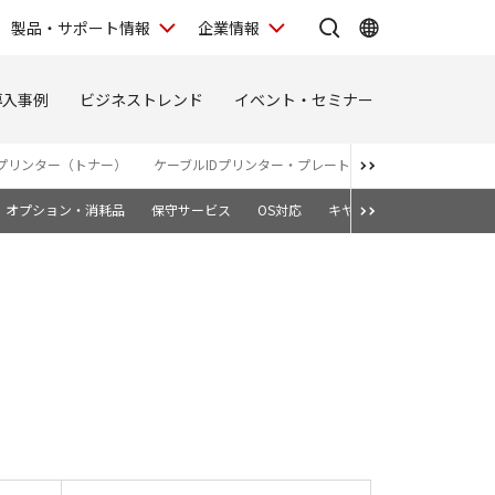
製品・サポート情報
企業情報
導入事例
ビジネストレンド
イベント・セミナー
プリンター（トナー）
ケーブルIDプリンター・プレート＆シートプリンター
オプション・消耗品
保守サービス
OS対応
キヤノン純正トナーカート
1