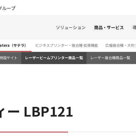
このページの本文へ
グループ
ソリューション
商品・サービス
tera（サテラ）
ビジネスプリンター・複合機 拡張機能
広幅複合機・大判
3i 特設サイト
レーザービームプリンター商品一覧
レーザー複合機商品一覧
ー LBP121
特長 セキュリティー LBP12