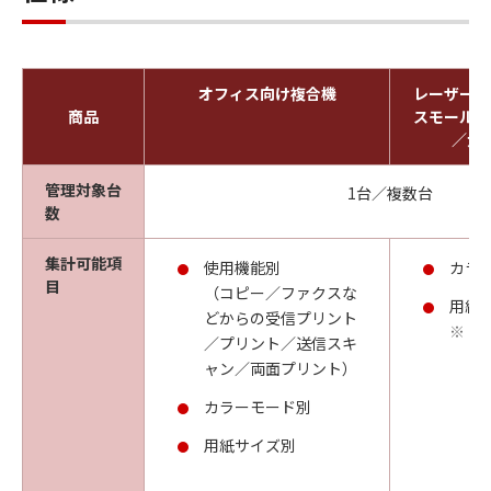
オフィス向け複合機
レーザービ
商品
スモールオ
／大
管理対象台
1台／複数台
数
集計可能項
使用機能別
カラ
目
（コピー／ファクスな
用紙
どからの受信プリント
※
／プリント／送信スキ
ャン／両面プリント）
カラーモード別
用紙サイズ別