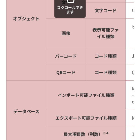
文字
スクロールでき
文字コード
Un
ます
オブジェクト
ビッ
表示可能ファ
画像
（e
イル種類
（j
バーコード
コード種類
JA
QRコード
コード種類
QR 
Mic
インポート可能ファイル種類
ータ
cs
データベース
エクスポート可能ファイル種類
Mi
※4
最大項目数（列数）
1デ