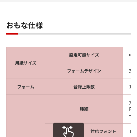
おもな仕様
設定可能サイズ
幅 
用紙サイズ
フォームデザイン
定
フォーム
登録上限数
1
文
種類
円
ー
対応フォント
Tr