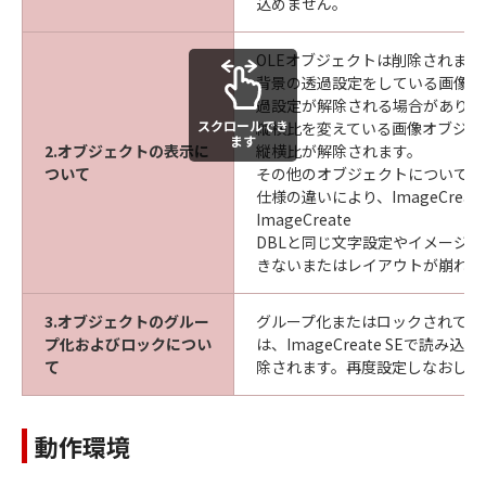
込めません。
OLEオブジェクトは削除されます
背景の透過設定をしている画像オ
過設定が解除される場合がありま
スクロールでき
縦横比を変えている画像オブジェ
ます
2.オブジェクトの表示に
縦横比が解除されます。
ついて
その他のオブジェクトについても
仕様の違いにより、ImageCreate 
ImageCreate
DBLと同じ文字設定やイメージ
きないまたはレイアウトが崩れる
3.オブジェクトのグルー
グループ化またはロックされてい
プ化およびロックについ
は、ImageCreate SEで読み
て
除されます。再度設定しなおして
動作環境