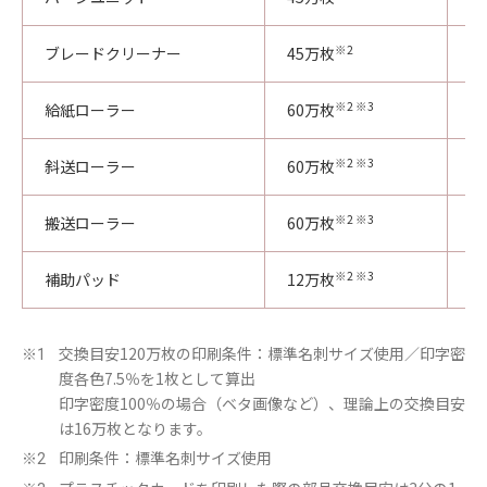
※2
ブレードクリーナー
45万枚
5
※2 ※3
給紙ローラー
60万枚
1
※2 ※3
斜送ローラー
60万枚
3
※2 ※3
搬送ローラー
60万枚
8
※2 ※3
補助パッド
12万枚
5
交換目安120万枚の印刷条件：標準名刺サイズ使用／印字密
※1
度各色7.5％を1枚として算出
印字密度100％の場合（ベタ画像など）、理論上の交換目安
は16万枚となります。
印刷条件：標準名刺サイズ使用
※2