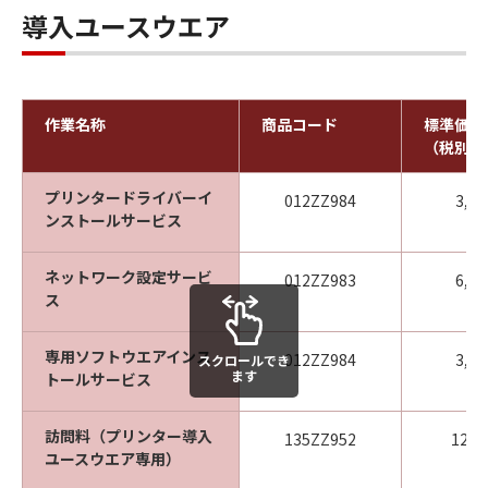
導入ユースウエア
作業名称
商品コード
標準価格
（税別）
プリンタードライバーイ
012ZZ984
3,0
ンストールサービス
ネットワーク設定サービ
012ZZ983
6,0
ス
専用ソフトウエアインス
012ZZ984
3,0
スクロールでき
ます
トールサービス
訪問料（プリンター導入
135ZZ952
12,0
ユースウエア専用）