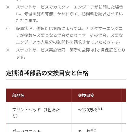
スポットサービスでカスタマーエンジニアが訪問した場合
※
は、修理実施の有無にかかわらず、訪問料を請求させてい
ただきます。
設置状況、修理対応個所によっては、カスタマーエンジニ
※
アが複数名必要となる場合があります。その場合、必要な
エンジニアの人数分の訪問料を請求させていただきます。
スポットサービス実施後同一箇所の故障は1ヶ月保証となり
※
ます。
定期消耗部品の交換目安と価格
部品名
交換目安
標
※1
プリントヘッド（1色あた
～120万枚
4
り）
※2
パージユニット
45万枚
3