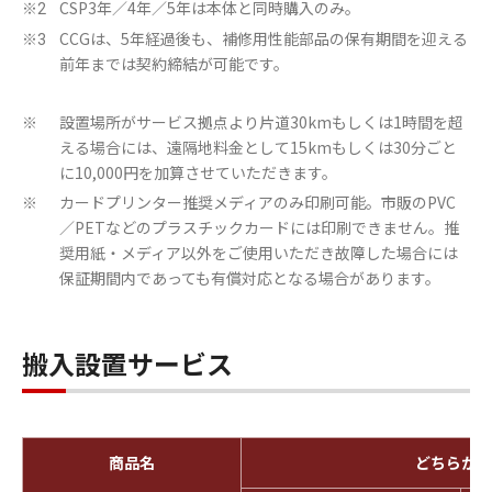
CSP3年／4年／5年は本体と同時購入のみ。
※2
CCGは、5年経過後も、補修用性能部品の保有期間を迎える
※3
前年までは契約締結が可能です。
設置場所がサービス拠点より片道30kmもしくは1時間を超
※
える場合には、遠隔地料金として15kmもしくは30分ごと
に10,000円を加算させていただきます。
カードプリンター推奨メディアのみ印刷可能。市販のPVC
※
／PETなどのプラスチックカードには印刷できません。推
奨用紙・メディア以外をご使用いただき故障した場合には
保証期間内であっても有償対応となる場合があります。
搬入設置サービス
商品名
どちらか選