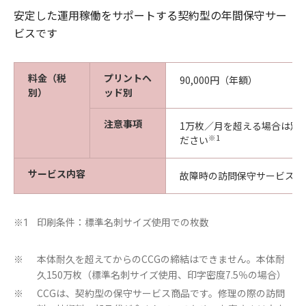
安定した運用稼働をサポートする契約型の年間保守サー
ビスです
料金（税
プリントヘ
90,000円（年額）
別）
ッド別
注意事項
1万枚／月を超える場合は別
※1
ださい
サービス内容
故障時の訪問保守サービス
印刷条件：標準名刺サイズ使用での枚数
※1
本体耐久を超えてからのCCGの締結はできません。本体耐
※
久150万枚（標準名刺サイズ使用、印字密度7.5％の場合）
CCGは、契約型の保守サービス商品です。修理の際の訪問
※