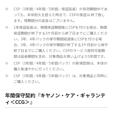
CSP（3年間／4年間／5年間／保証延長）の有効期間中であ
※
っても、本体耐久を超えた時点で、CSPの保証は 終了致し
ます。残期間分の返金はございません。
1年保証延長は、無償保証期間後にCSPを付ける場合、無償
※
保証期間が終了する3ケ月前から終了日までにご購入くださ
い。3年、4年パックの保守期間経過後にCSPを付ける場
合、3年、4年パックの保守期間が終了する3ケ月前から保守
終了日までにご購入ください。CSPのサービス提供可能期
間は延長期間を含め、対象商品お買い上げより5年間です。
CSP（3年間／4年間／5年間パック）の新規登録は、本体の
※
購入後速やかに行ってください。
CSP（3年間／4年間／5年間パック）は、対象商品と同時に
※
ご購入ください。
年間保守契約『キヤノン・ケア・ギャランテ
ィ＜CCG＞』