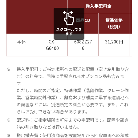
搬入手配料金
商品CD
標準価格
（税別）
スクロールでき
ます
本体
CX-
608ZZ27
31,200円
G6400
6
搬入手配料：ご指定場所への配送と配置（空き箱引取り含
※
む）の料金で、同時に手配されるオプション品も含みま
す。
ただし、時間のご指定、特殊作業（階段作業、クレーン作
業、営業時間外作業）、離島および離島に準ずる遠隔地へ
の設置などには、別途所定の料金が必要です。また、これ
らはお受けできない場合があります。
配送料：ご指定場所の軒先までの宅配料です。配置や空き
※
箱の引き取りなどは行いません。
搬出撤去費：使用済商品を設置場所から回収車両への積載
※