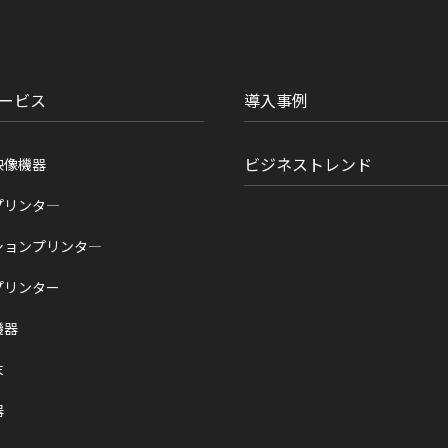
ービス
導入事例
ビジネストレンド
映像機器
プリンタ―
ションプリンタ―
プリンター
機器
末
器