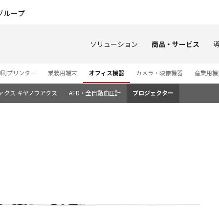
このページの本文へ
グループ
ソリューション
商品・サービス
印刷プリンター
業務用端末
オフィス機器
カメラ・映像機器
産業用機
ァクス キヤノフアクス
AED・全自動血圧計
プロジェクター