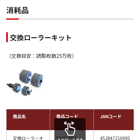
消耗品
交換ローラーキット
（交換目安：読取枚数25万枚）
商品名
商品コード
JANコード
交換ローラーキ
5595C001
452847210995
スクロールでき