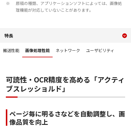
原稿の種類、アプリケーションソフトによっては、画像処
※
理機能が対応していないことがあります。
現在のコンテンツ
特長 画像処理性能 DR-S150・
特長
コンテンツメニュー
搬送性能
画像処理性能
ネットワーク
ユーザビリティ
可読性・OCR精度を高める「アクティ
ブスレッショルド」
ページ毎に明るさなどを自動調整し、画
像品質を向上