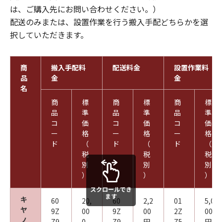
は、ご購入先にお問い合わせください。）
配送のみまたは、設置作業を行う搬入手配どちらかを選
択していただきます。
商
搬入手配料
配送料金
設置作業料
品
金
金
名
商
標
商
標
商
標
品
準
品
準
品
準
コ
価
コ
価
コ
価
ー
格
ー
格
ー
格
ド
（
ド
（
ド
（
税
税
税
別
別
別
）
）
）
スクロールでき
ます
キ
60
20,
60
2,2
01
5,0
ヤ
9Z
00
9Z
00
2Z
00
ノ
Z9
0
Z9
円
Z5
円