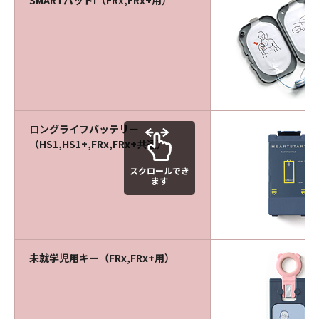
ロングライフバッテリー
（HS1,HS1+,FRx,FRx+共通）
スクロールでき
ます
未就学児用キー（FRx,FRx+用）