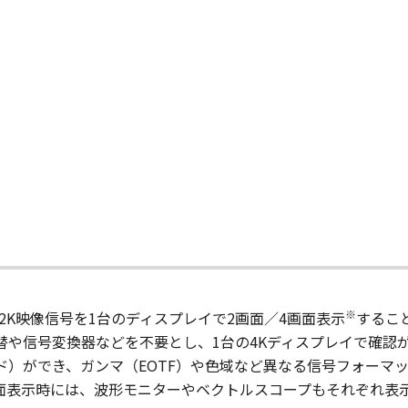
※
の4K/2K映像信号を1台のディスプレイで2画面／4画面表示
するこ
替や信号変換器などを不要とし、1台の4Kディスプレイで確認
ド）ができ、ガンマ（EOTF）や色域など異なる信号フォーマ
面表示時には、波形モニターやベクトルスコープもそれぞれ表