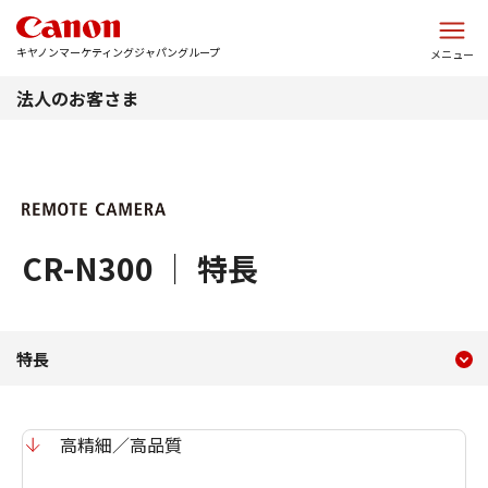
このページの本文へ
キヤノンマーケティングジャパングループ
メニュー
法人のお客さま
CR-N300 ｜ 特長
現在のコンテンツ
特長 CR-N300
特長
コンテンツメニュー
高精細／高品質