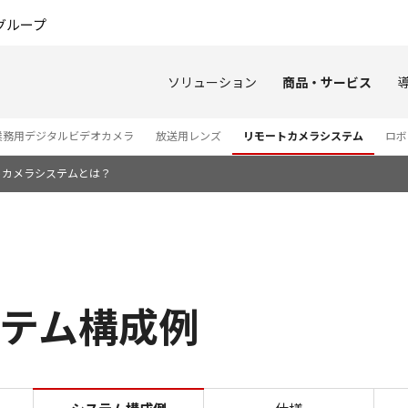
このページの本文へ
グループ
ソリューション
商品・サービス
業務用デジタルビデオカメラ
放送用レンズ
リモートカメラシステム
ロボ
トカメラシステムとは？
システム構成例
システム構成例 CR-N300