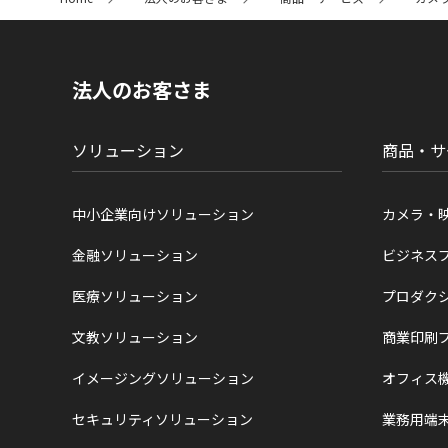
イ
ト
内
の
現
法人のお客さま
在
位
置
ソリューション
商品・サ
中小企業向けソリューション
カメラ・
金融ソリューション
ビジネス
医療ソリューション
プロダク
文教ソリューション
商業印刷
イメージングソリューション
オフィス
セキュリティソリューション
業務用端