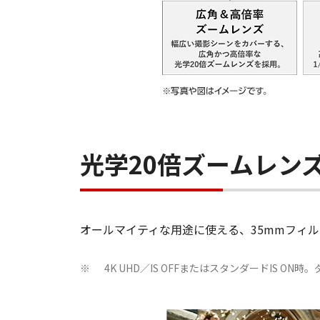
光学20倍ズームレン
オールマイティな用途に使える、35mmフィルム
4K UHD／IS OFFまたはスタンダードIS ON時。
※