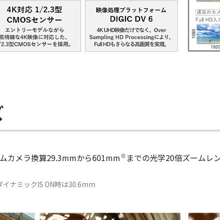
ズ
※
カメラ換算29.3mmから601mm
までの光学20倍ズームレ
ダイナミックIS ON時は30.6mm