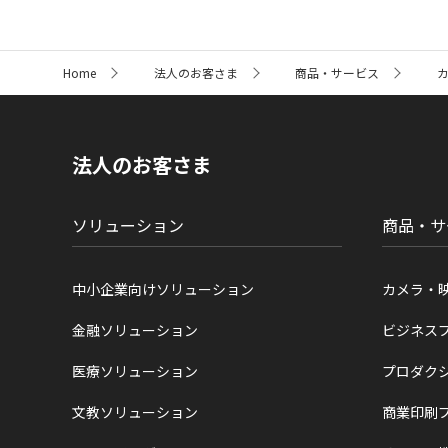
サ
Home
法人のお客さま
商品・サービス
イ
ト
内
の
現
法人のお客さま
在
位
置
ソリューション
商品・サ
中小企業向けソリューション
カメラ・
金融ソリューション
ビジネス
医療ソリューション
プロダク
文教ソリューション
商業印刷