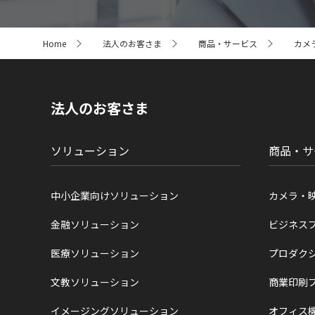
サ
Home
法人のお客さま
商品・サービス
カメ
イ
ト
内
の
現
法人のお客さま
在
位
置
ソリューション
商品・サ
中小企業向けソリューション
カメラ・
金融ソリューション
ビジネス
医療ソリューション
プロダク
文教ソリューション
商業印刷
イメージングソリューション
オフィス