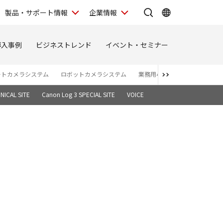
製品・サポート情報
企業情報
導入事例
ビジネストレンド
イベント・セミナー
ートカメラシステム
ロボットカメラシステム
業務用4Kディスプレイ
バー
NICAL SITE
Canon Log 3 SPECIAL SITE
VOICE