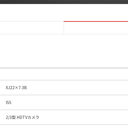
仕様 DIGISUPER 22 xs
XJ22×7.3B
ISS
2/3型 HDTVカメラ