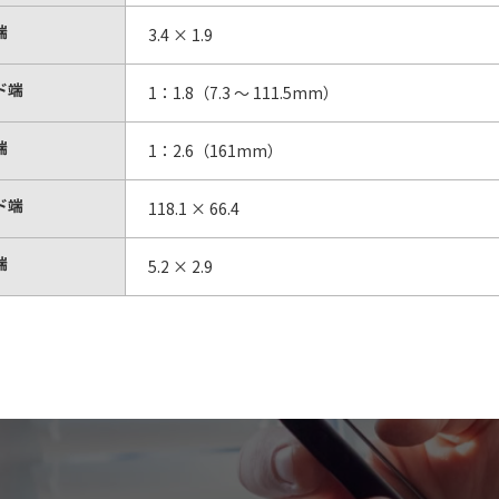
端
3.4 × 1.9
ド端
1：1.8（7.3 ～ 111.5mm）
端
1：2.6（161mm）
ド端
118.1 × 66.4
端
5.2 × 2.9