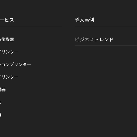
ービス
導入事例
ビジネストレンド
映像機器
プリンタ―
ションプリンタ―
プリンター
機器
末
器