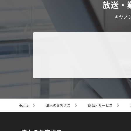
放送・
キヤノ
サ
Home
法人のお客さま
商品・サービス
イ
ト
内
の
現