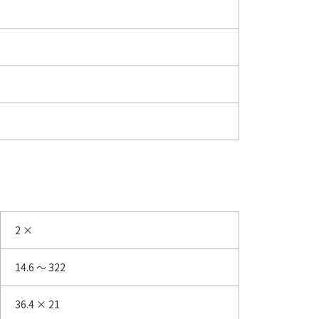
2 ×
14.6 ～ 322
36.4 × 21