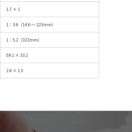
1.7 × 1
1：3.6（14.6 ～ 223mm）
1：5.2（322mm）
59.1 × 33.2
2.6 × 1.5