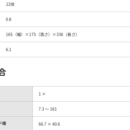
22倍
0.8
165（幅）×175（高さ）×336（長さ）
6.1
合
1 ×
7.3 ～ 161
ド端
66.7 × 40.6