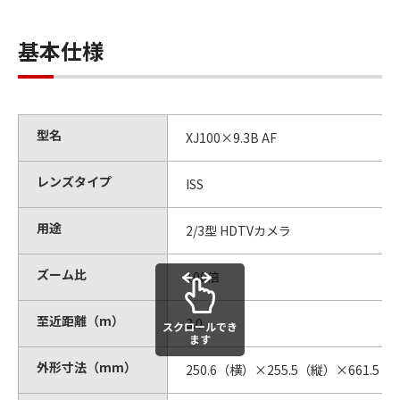
基本仕様
型名
XJ100×9.3B AF
レンズタイプ
ISS
用途
2/3型 HDTVカメラ
ズーム比
100倍
至近距離（m）
3.0
スクロールでき
ます
外形寸法（mm）
250.6（横）×255.5（縦）×661.5