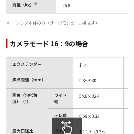
※
質量（kg）
26.8
レンズ本体のみ（サーボモジュール含まず）
※
カメラモード 16：9の場合
エクステンダー
1 ×
2
焦点距離（mm）
9.3～930
1
画角（包括角
ワイド
54.6×32.4
2
度）（°）
端
テレ端
0.59×0.33
0
最大口径比
ワイド
1：1.7（9.3～
1