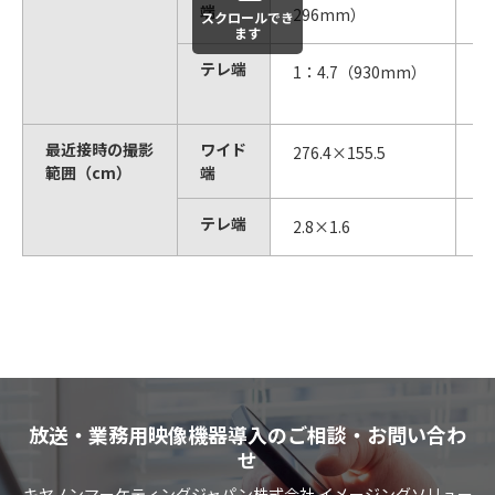
端
296mm）
5
スクロールでき
ます
テレ端
1：4.7（930mm）
1
9
最近接時の撮影
ワイド
276.4×155.5
1
範囲（cm）
端
テレ端
2.8×1.6
1.
放送・業務用映像機器導入のご相談・お問い合わ
せ
キヤノンマーケティングジャパン株式会社 イメージングソリュー