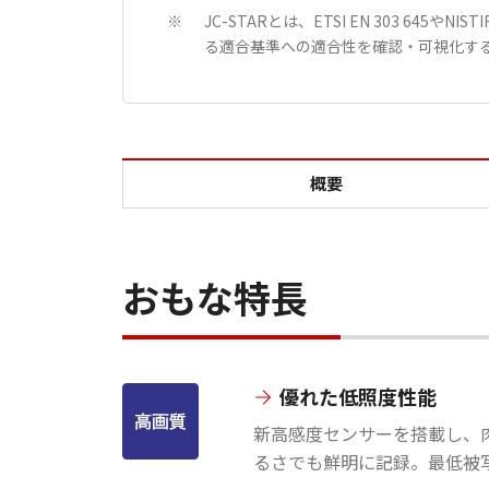
JC-STARとは、ETSI EN 303 6
※
る適合基準への適合性を確認・可視化す
概要
おもな特長
優れた低照度性能
新高感度センサーを搭載し、
るさでも鮮明に記録。最低被写体