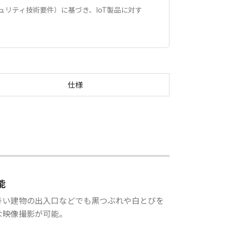
準（セキュリティ技術要件）に基づき、IoT製品に対す
B-M46
仕様
能
きい建物の出入口などでも黒つぶれや白とびを
な映像撮影が可能。