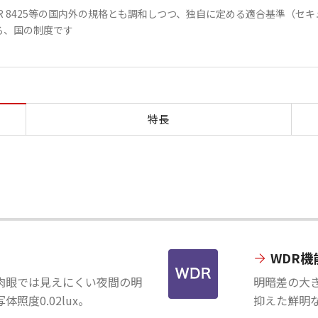
45やNISTIR 8425等の国内外の規格とも調和しつつ、独自に定める適合基
る、国の制度です
概要 WebView Livescope V
特長
WDR機
肉眼では見えにくい夜間の明
明暗差の大
照度0.02lux。
抑えた鮮明