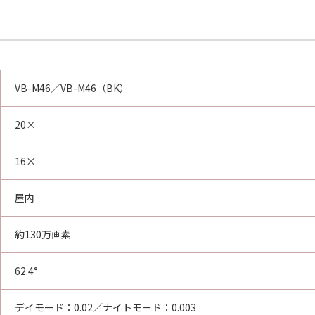
VB-M46／VB-M46（BK）
20×
16×
屋内
約130万画素
62.4°
デイモード：0.02／ナイトモード：0.003