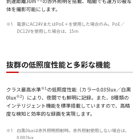
到達距離30m
の赤外照明を搭載、暗闇でも遠方の被写
体を撮影可能にします。
電源にAC24VまたはPoE＋を使用した場合のみ。PoE／
※1
DC12Vを使用した場合は、15m
抜群の低照度性能と多彩な機能
※1
クラス最高水準
の低照度性能（カラー0.035lux／白黒
※2
0lux
）により、夜間でも鮮明に記録。また、8種類の
インテリジェント機能を標準搭載していますので、高精
度な検知と効率的な録画を実現します。
白黒0luxは赤外照明照射時。赤外照射使用しない場合は、
※1
0.002lux