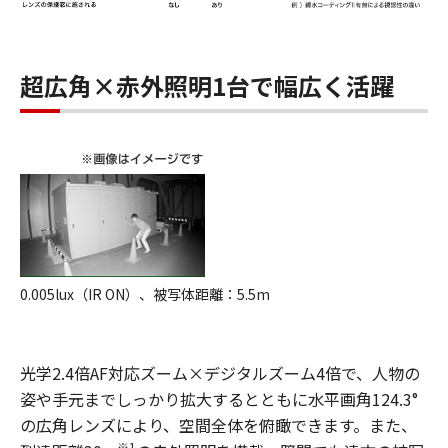
超広角×赤外照明1台で幅広く活躍
0.005lux（IR ON）、被写体距離：5.5m
光学2.4倍AF対応ズーム×デジタルズーム4倍で、人物の
姿や手元までしっかり拡大するとともに水平画角124.3°
の広角レンズにより、空間全体を俯瞰できます。また、
※1