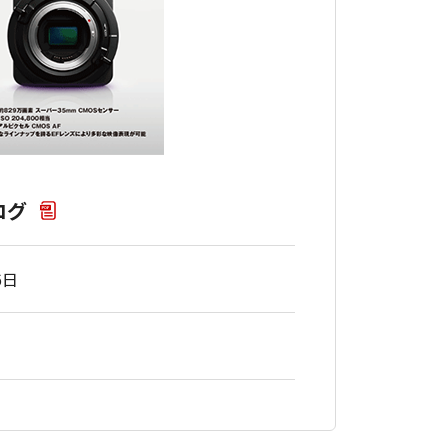
タログ
6日