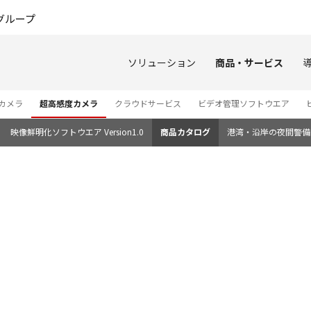
このページの本文へ
グループ
ソリューション
商品・サービス
カメラ
超高感度カメラ
クラウドサービス
ビデオ管理ソフトウエア
映像鮮明化ソフトウエア Version1.0
商品カタログ
港湾・沿岸の夜間警備