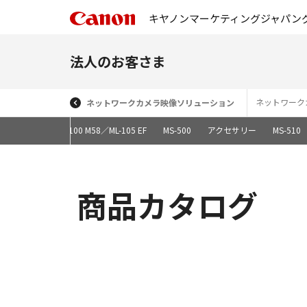
キヤノンマーケティングジャパン
法人のお客さま
ネットワーク
ネットワークカメラ映像ソリューション
ME200S-SH
ML-100 M58／ML-105 EF
MS-500
アクセサリー
MS-510
商品カタログ