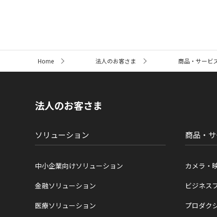
サ
Home
法人のお客さま
商品・サービ
イ
ト
内
の
現
法人のお客さま
在
位
置
ソリューション
商品・サ
中小企業向けソリューション
カメラ・
金融ソリューション
ビジネス
医療ソリューション
プロダク