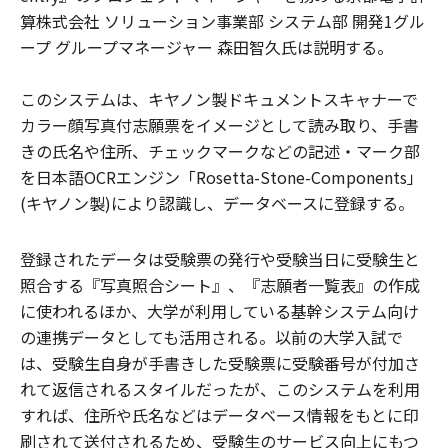
算株式会社 ソリューション事業部 システム部 開発1グル
ープ グループマネージャー 森田智久氏は説明する。
このシステムは、キヤノン製ドキュメントスキャナーで
カラー顔写真付志願票をイメージとして読み取り、手書
きの氏名や住所、チェックマークなどの記述・マーク部
を日本語OCRエンジン「Rosetta-Stone-Components」
(キヤノン製)により認識し、データベースに登録する。
登録されたデータは受験票の発行や受験当日に受験生と
照合する『写真照合シート』、『志願者一覧表』の作成
に使われるほか、大学が利用している基幹システム向け
の連携データとしても活用される。以前の大学入試で
は、受験生自身が手書きした受験票に受験番号が付加さ
れて返信されるスタイルだったが、このシステムを利用
すれば、住所や氏名などはデータベース情報をもとに印
刷されて送付されるため、受験生のサービス向上にもつ