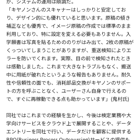
が、システムの運用は順調だ。
「キヤノンさんのスキャナーはしっかりと安定してお
り、デザイン的にも優れていると思います。原稿の傾き
補正なども優秀で、イメージ原稿の作成では標準のまま
利用しており、特に設定を変える必要もありません。入
学願書は写真を貼るためののりがはみ出て、2枚の原稿が
くっついてしまうことがありますが、重送検知によりエ
ラーを防いでくれます。実際、目の前で検知されたとき
は感動しました。これまで大きなトラブルもなく、搬送
中に用紙が破れたというような報告もありません。耐久
性や信頼性の面でも、消耗部品交換がキヤノンのサポー
トの方を呼ぶことなく、ユーザーさん自身で行えるの
で、すぐに再稼動できる点も助かっています」(鬼村氏)
同社ではこれまでの経験を生かし、今後は検定業務や大
学向けサービスをクラウド上で展開することや、データ
エントリーを同社で行い、データだけを顧客に提供する
BPO(Business Process Outsourcing)サービスの提供も