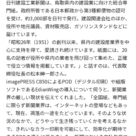
日刊建設工業新聞は、鳥取県内の建設業に向けた総合専
門紙。政府所管である日本郵政から第3種郵便物の認可
を受け、約3,000部を日刊で発行。建設関連会社のほか、
役所や地元議員、資材販売店、ガソリンスタンドなどに
届けています。
「昭和26年（1951）の創刊以来、県内の建設産業界を中
心に支持を得て、愛読され続けています。紙面には、20
名の記者が役所や県内の業者を飛び回って集めた、正確
で役立つ情報を掲載しています。」と話すのは、代表取
締役社長の松本紳一郎さん。
imagePRESS C850によるPOD（デジタル印刷）や組版
ソフトであるEdianWingの導入について伺うと、新聞業
界の厳しい現状を伝えてくれました。「全国紙、専門紙
に限らず新聞業界は、インターネットの登場などもあっ
て、現在、凋落の一途をたどっています。そのような状
況のなかで、どうやって生き残っていくかを考えるなか
で、きれいなカラー印刷を可能にして、効率化が期待で