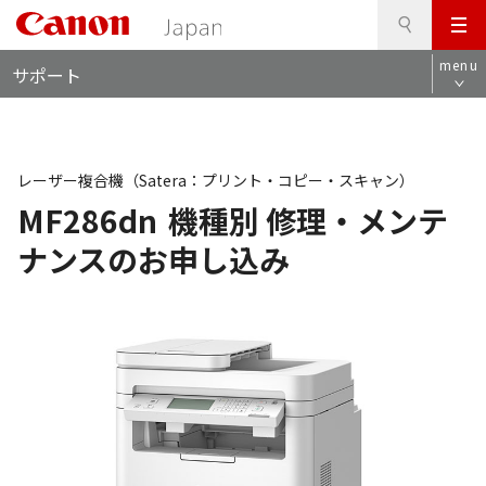
検
このページの本文へ
メ
索
ロ
ニ
menu
サポート
ー
ュ
カ
ー
ル
ナ
ビ
レーザー複合機（Satera：プリント・コピー・スキャン）
MF286dn
機種別 修理・メンテ
ナンスのお申し込み