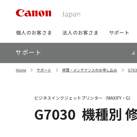
グ
個人のお客さま
法人のお客さま
サポート
ロ
ー
ロ
サポート
バ
よ
ー
ル
カ
ナ
サ
ル
Home
サポート
修理・メンテナンスのお申し込み
G7
イ
ビ
ナ
ト
ビ
内
の
現
ビジネスインクジェットプリンター（MAXIFY・G）
在
位
G7030
機種別 
置