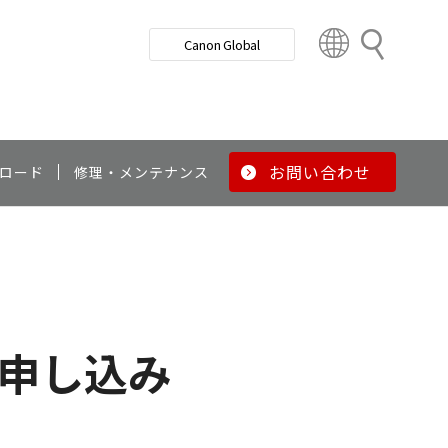
検
Canon Global
索
C
o
u
n
t
r
お問い合わせ
ロード
修理・メンテナンス
y
&
R
e
g
i
o
お申し込み
n