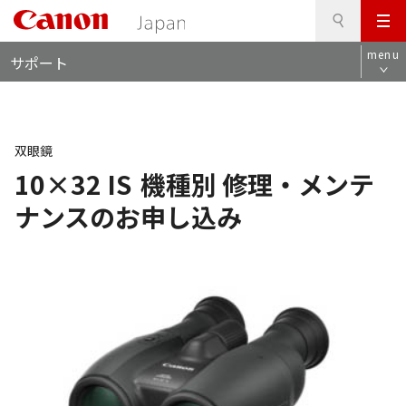
検
このページの本文へ
メ
索
ロ
ニ
menu
サポート
ー
ュ
カ
ー
ル
ナ
ビ
双眼鏡
10×32 IS
機種別 修理・メンテ
ナンスのお申し込み