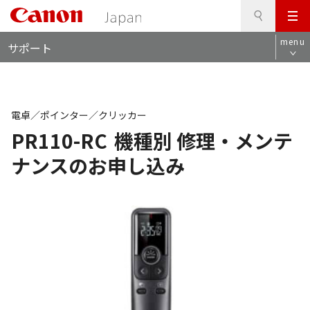
検
このページの本文へ
メ
索
ロ
ニ
menu
サポート
ー
ュ
カ
ー
ル
ナ
ビ
電卓／ポインター／クリッカー
PR110-RC
機種別 修理・メンテ
ナンスのお申し込み