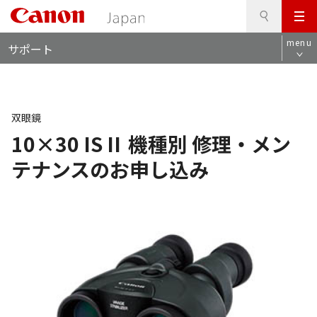
検
このページの本文へ
メ
索
ロ
ニ
menu
サポート
ー
ュ
カ
ー
ル
ナ
ビ
双眼鏡
10×30 IS II
機種別 修理・メン
テナンスのお申し込み