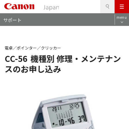
検
このページの本文へ
メ
索
ロ
ニ
menu
サポート
ー
ュ
カ
ー
ル
ナ
ビ
電卓／ポインター／クリッカー
CC-56
機種別 修理・メンテナン
スのお申し込み