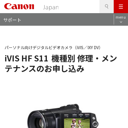
検
このページの本文へ
メ
索
ロ
ニ
menu
サポート
ー
ュ
カ
ー
ル
ナ
ビ
パーソナル向けデジタルビデオカメラ（iVIS／IXY DV）
iVIS HF S11
機種別 修理・メン
テナンスのお申し込み