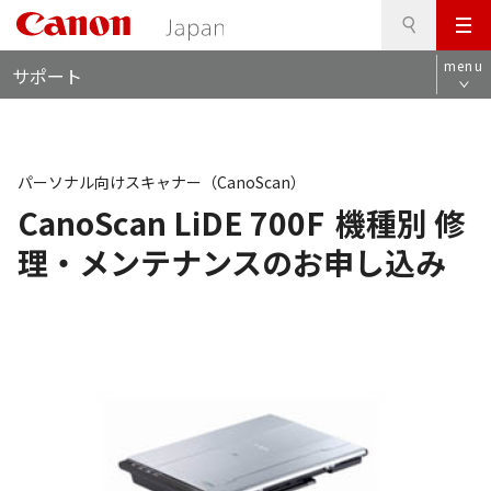
検
このページの本文へ
メ
索
ロ
ニ
menu
サポート
ー
ュ
カ
ー
ル
ナ
ビ
パーソナル向けスキャナー（CanoScan）
CanoScan LiDE 700F
機種別 修
理・メンテナンスのお申し込み