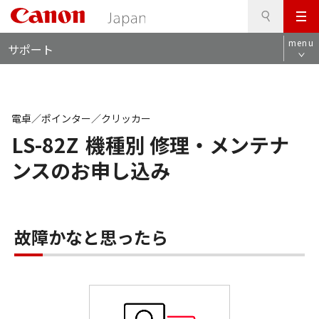
検
このページの本文へ
メ
索
ロ
ニ
menu
サポート
ー
ュ
カ
ー
ル
ナ
ビ
電卓／ポインター／クリッカー
LS-82Z
機種別 修理・メンテナ
ンスのお申し込み
故障かなと思ったら