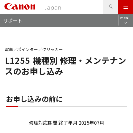
検
このページの本文へ
メ
索
ロ
ニ
menu
サポート
ー
ュ
カ
ー
ル
ナ
ビ
電卓／ポインター／クリッカー
L1255
機種別 修理・メンテナン
スのお申し込み
お申し込みの前に
修理対応期間 終了年月 2015年07月