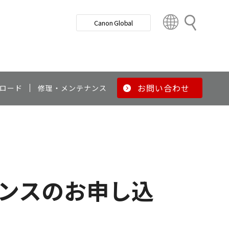
検
Canon Global
索
C
o
u
n
t
r
お問い合わせ
ロード
修理・メンテナンス
y
&
R
e
g
i
o
ナンスのお申し込
n