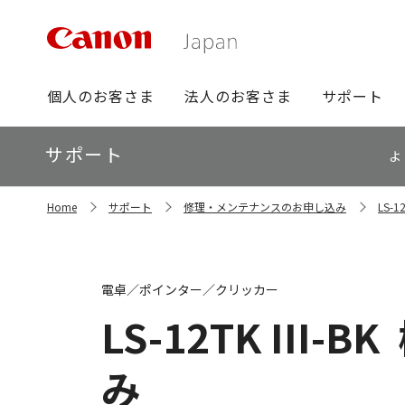
グ
個人のお客さま
法人のお客さま
サポート
ロ
ー
ロ
サポート
バ
よ
ー
ル
カ
ナ
サ
ル
Home
サポート
修理・メンテナンスのお申し込み
LS-
イ
ビ
ナ
ト
ビ
内
の
現
電卓／ポインター／クリッカー
在
位
LS-12TK III-BK
置
み