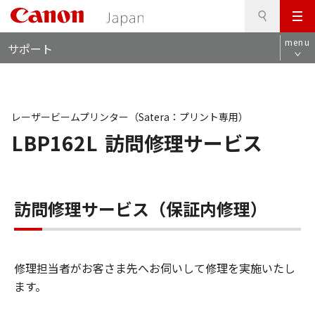
検
このページの本文へ
メ
索
ロ
ニ
menu
サポート
ー
ュ
カ
ー
ル
ナ
ビ
レーザービームプリンター（Satera：プリント専用）
LBP162L
訪問修理サービス
訪問修理サービス（保証内修理）
修理担当者がお客さま先へお伺いして修理を実施いたし
ます。