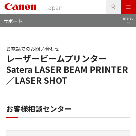
検
このページの本文へ
メ
索
ロ
ニ
menu
サポート
ー
ュ
カ
ー
ル
ナ
お電話でのお問い合わせ
ビ
レーザービームプリンター
Satera LASER BEAM PRINTER
／LASER SHOT
お客様相談センター