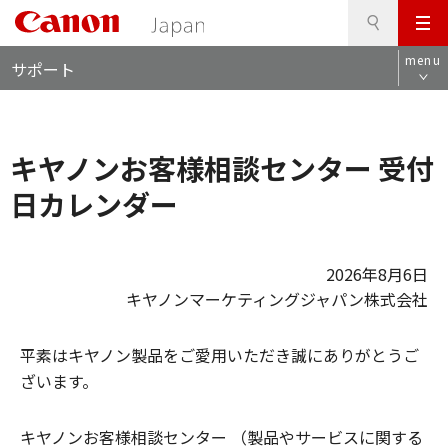
検
このページの本文へ
メ
索
ロ
ニ
menu
サポート
ー
ュ
カ
ー
ル
ナ
キヤノンお客様相談センター 受付
ビ
日カレンダー
2026年8月6日
キヤノンマーケティングジャパン株式会社
平素はキヤノン製品をご愛用いただき誠にありがとうご
ざいます。
キヤノンお客様相談センター （製品やサービスに関する