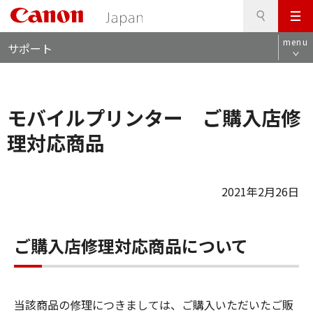
検
このページの本文へ
メ
索
ロ
ニ
menu
サポート
ー
ュ
カ
ー
ル
ナ
モバイルプリンター ご購入店修
ビ
理対応商品
2021年2月26日
ご購入店修理対応商品について
当該商品の修理につきましては、ご購入いただいたご販