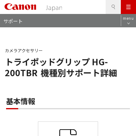
検
このページの本文へ
メ
索
ロ
ニ
menu
サポート
ー
ュ
カ
ー
ル
ナ
ビ
カメラアクセサリー
トライポッドグリップ HG-
200TBR
機種別サポート詳細
基本情報