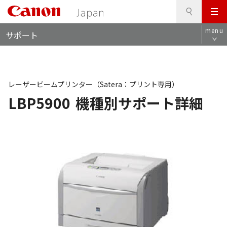
検
このページの本文へ
メ
索
ロ
ニ
menu
サポート
ー
ュ
カ
ー
ル
ナ
ビ
レーザービームプリンター（Satera：プリント専用）
LBP5900
機種別サポート詳細