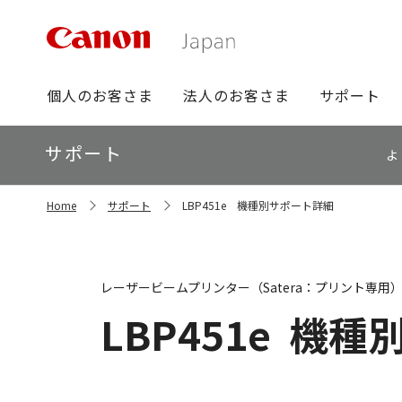
グ
個人のお客さま
法人のお客さま
サポート
ロ
ー
ロ
サポート
バ
よ
ー
ル
カ
ナ
サ
ル
Home
サポート
LBP451e 機種別サポート詳細
イ
ビ
ナ
ト
ビ
内
の
現
レーザービームプリンター（Satera：プリント専用
在
位
LBP451e
機種
置