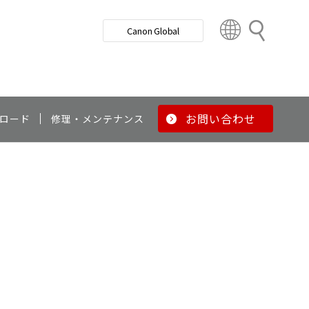
検
Canon Global
索
C
o
u
n
t
r
お問い合わせ
ロード
修理・メンテナンス
y
&
R
e
g
i
o
n