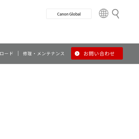
検
Canon Global
索
C
o
u
n
t
r
お問い合わせ
ロード
修理・メンテナンス
y
&
R
e
g
i
o
n