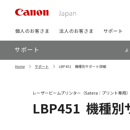
グ
個人のお客さま
法人のお客さま
サポート
ロ
ー
ロ
サポート
バ
よ
ー
ル
カ
ナ
サ
ル
Home
サポート
LBP451 機種別サポート詳細
イ
ビ
ナ
ト
ビ
内
の
現
レーザービームプリンター（Satera：プリント専用
在
位
LBP451
機種別
置