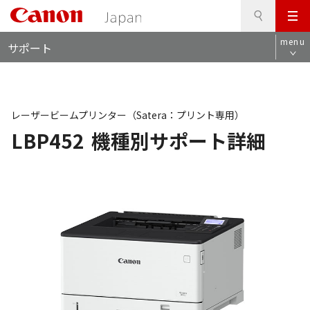
検
このページの本文へ
メ
索
ロ
ニ
menu
サポート
ー
ュ
カ
ー
ル
ナ
ビ
レーザービームプリンター（Satera：プリント専用）
LBP452
機種別サポート詳細