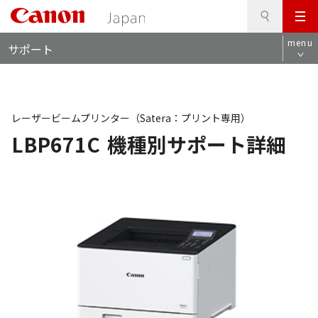
検
このページの本文へ
メ
索
ロ
ニ
menu
サポート
ー
ュ
カ
ー
ル
ナ
ビ
レーザービームプリンター（Satera：プリント専用）
LBP671C
機種別サポート詳細