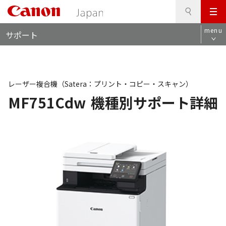
検
このページの本文へ
メ
索
ロ
ニ
menu
サポート
ー
ュ
カ
ー
ル
ナ
ビ
レーザー複合機（Satera：プリント・コピー・スキャン）
MF751Cdw
機種別サポート詳細