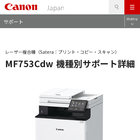
検
このページの本文へ
メ
索
ロ
ニ
menu
サポート
ー
ュ
カ
ー
ル
ナ
ビ
レーザー複合機（Satera：プリント・コピー・スキャン）
MF753Cdw
機種別サポート詳細