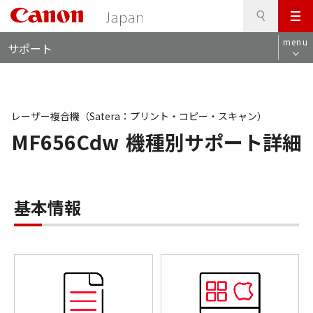
検
このページの本文へ
メ
索
ロ
ニ
menu
サポート
ー
ュ
カ
ー
ル
ナ
ビ
レーザー複合機（Satera：プリント・コピー・スキャン）
MF656Cdw
機種別サポート詳細
基本情報