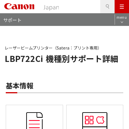
検
このページの本文へ
メ
索
ロ
ニ
menu
サポート
ー
ュ
カ
ー
ル
ナ
ビ
レーザービームプリンター（Satera：プリント専用）
LBP722Ci
機種別サポート詳細
基本情報