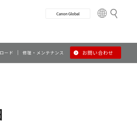
検
Canon Global
索
C
o
u
n
t
r
お問い合わせ
ロード
修理・メンテナンス
y
&
R
e
g
i
o
細
n