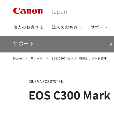
グ
個人のお客さま
法人のお客さま
サポート
ロ
ー
ロ
サポート
バ
よ
ー
ル
カ
ナ
サ
ル
Home
サポート
EOS C300 Mark III 機種別サポート詳細
イ
ビ
ナ
ト
ビ
内
の
現
CINEMA EOS SYSTEM
在
位
EOS C300 Mark I
置