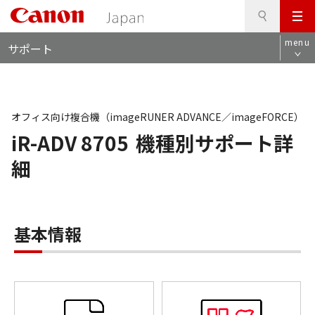
検
このページの本文へ
メ
索
ロ
ニ
menu
サポート
ー
ュ
カ
ー
ル
ナ
ビ
オフィス向け複合機（imageRUNER ADVANCE／imageFORCE）
iR-ADV 8705
機種別サポート詳
細
基本情報